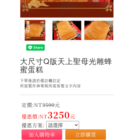
大尺寸Q版天上聖母光雕蜂
蜜蛋糕
下單後請於備註欄註記
所需製作神尊與所需客製文字內容
定價:NT
3500
元
3250
優惠價:NT
元
優惠方案:
加入購物車
立即購買