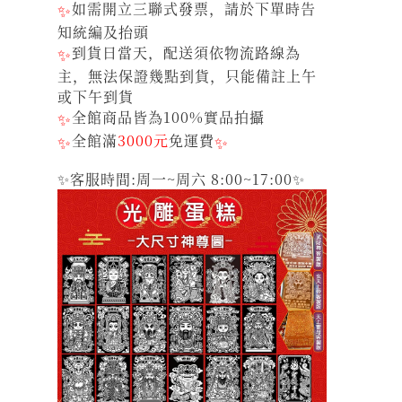
✨
如需開立三聯式發票，請於下單時告
知統編及抬頭
✨
到貨日當天，配送須依物流路線為
主，無法保證幾點到貨，只能備註上午
或下午到貨
✨
全館商品皆為100%實品拍攝
✨
全館滿
3000元
免運費
✨
✨客服時間:周一~周六 8:00~17:00✨