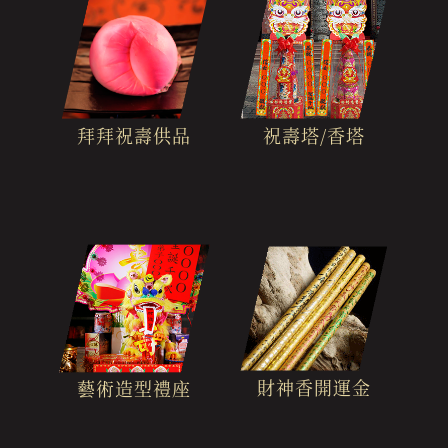
拜拜祝壽供品
祝壽塔/香塔
財神香開運金
藝術造型禮座