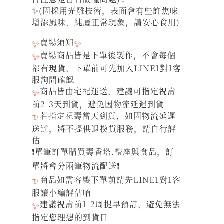
✨(因採用光雕技術，表面會有些許焦味
增添風味，純屬正常現象，請安心食用)
✨
賣場須知
✨
✨
賣場商品皆是下單後製作，不會每個
都有現貨，下單前可先加入LINE1對1客
服詢問確認
✨
商品皆由宅配運送，建議可指定祝壽
前2-3天到貨，避免因物流延遲到貨
✨
若指定祝壽當天到貨，如因物流延遲
送達，將不提供退換貨服務，請自行評
估
❗單筆訂單購買壽香塔.禮座與食品，訂
單將會分兩筆物流配送❗
✨
商品如需客製下單前請先LINE1對1客
服讓小編評估唷
✨
建議祝壽前1-2周提早預訂，避免無法
指定您理想的到貨日