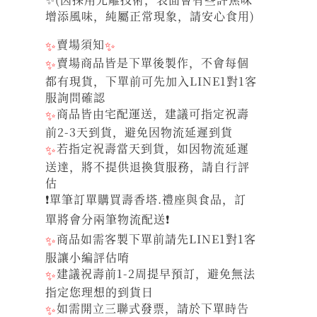
增添風味，純屬正常現象，請安心食用)
✨
賣場須知
✨
✨
賣場商品皆是下單後製作，不會每個
都有現貨，下單前可先加入LINE1對1客
服詢問確認
✨
商品皆由宅配運送，建議可指定祝壽
前2-3天到貨，避免因物流延遲到貨
✨
若指定祝壽當天到貨，如因物流延遲
送達，將不提供退換貨服務，請自行評
估
❗單筆訂單購買壽香塔.禮座與食品，訂
單將會分兩筆物流配送❗
✨
商品如需客製下單前請先LINE1對1客
服讓小編評估唷
✨
建議祝壽前1-2周提早預訂，避免無法
指定您理想的到貨日
✨
如需開立三聯式發票，請於下單時告