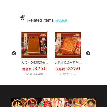
計、祀宴、迎神擺宴、神明壽誕、神明壽宴、中元普渡、宮廟建醮、普渡組
合套
餐、神明壽宴套餐、廟會擺宴、普渡法會拜桌
Related Items
相關產品
版李府千...
大尺寸Q版普渡公...
大尺寸Q版朱府千...
大尺寸Q版齊天
3250
3250
3250
3
$
優惠價 $
優惠價 $
優惠價 $
$3500
定價 $3500
定價 $3500
定價 $35