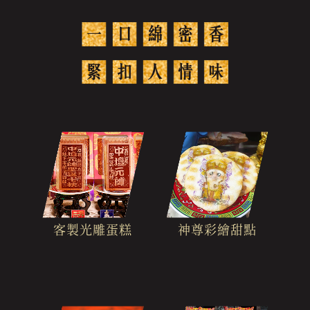
客製光雕蛋糕
神尊彩繪甜點