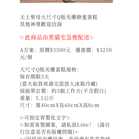
天上聖母大尺寸Q版光雕蜂蜜蛋糕
其他神尊歡迎洽詢
✨此商品由黑貓宅急便配送✨
A方案：原價$3500元 優惠價：$3250
元/個
大尺寸Q版光雕蛋糕規格：
保存期限3天
(當天取貨祝壽完需放入冰箱冷藏)
採接單訂製：約3個工作天(不含假日)
重量：5.5公斤
尺寸：寬40cmX長60cmX高8cm
✨可指定客製化文字✨
✨如需客製圖案，請私訊Line！ (請自
行注意是否有版權問題)✨
✨(因採用光雕技術，表面會有些許焦味