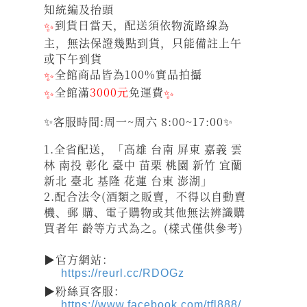
知統編及抬頭
✨
到貨日當天，配送須依物流路線為
主，無法保證幾點到貨，只能備註上午
或下午到貨
✨
全館商品皆為100%實品拍攝
✨
全館滿
3000元
免運費
✨
✨客服時間:周一~周六 8:00~17:00✨
1.全省配送，「高雄 台南 屏東 嘉義 雲
林 南投 彰化 臺中 苗栗 桃園 新竹 宜蘭
新北 臺北 基隆 花蓮 台東 澎湖」
2.配合法令(酒類之販賣，不得以自動賣
機、郵 購、電子購物或其他無法辨識購
買者年 齡等方式為之。(樣式僅供參考)
▶官方網站：
https://reurl.cc/RDOGz
▶粉絲頁客服：
https://www.facebook.com/tfl888/