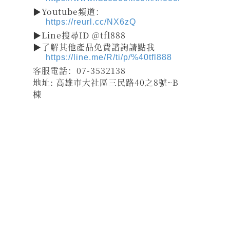
▶Youtube頻道：
https://reurl.cc/NX6zQ
▶Line搜尋ID @tfl888
▶了解其他產品免費諮詢請點我
https://line.me/R/ti/p/%40tfl888
客服電話：07-3532138
地址: 高雄市大社區三民路40之8號~B
棟
祝壽
宴王器具
宴王用品
大台南宴王用品
伍彩點心
宴王配件
老食說宴王點心
老食說祝壽點心
伍彩宴王
竹軒祝壽餅
伍彩宴王配件
天香點心
高雄廟會宴王點心
彰化伍彩
宴王藝品批發工廠
擺宴點心
擺宴用品
客製化蜂蜜蛋糕
拜拜蜂蜜蛋糕
祝壽用蜂蜜蛋糕
神明祝壽
36
72
108
祝壽點心宴
點心
點心
點心
點心宴
山珍海味
十二菜碗
五色豆
五行豆
招財五行豆
神明聖誕
點心祀宴
大菜宴王
精緻點心宴
大盛擺宴點心
竹軒壽桃麵
伍彩宴王批發
大台南風水宴王
點心優惠套組
點心宴價錢
壽桃塔
壽桃
排宴物品
祝壽宴
祀宴祝壽藝品
批發價
點心
宴價錢
顯真懿坊排宴
宴王大菜
專業排宴
拜拜點心
拜拜藝品批發
架子
萬壽無疆盤
五格架
六格架
三格架
糖塔
五秀糖塔
七秀糖塔
敬神蠟燭
壽桃壽麵
竹軒壽麵
伍彩宴王配件用品批發
宴王餐、硬宴、軟
108
宴、宴王料理、宴王餐果饌、宴王宴、宴王點心、宴王餐
道點心、宴王
餐設