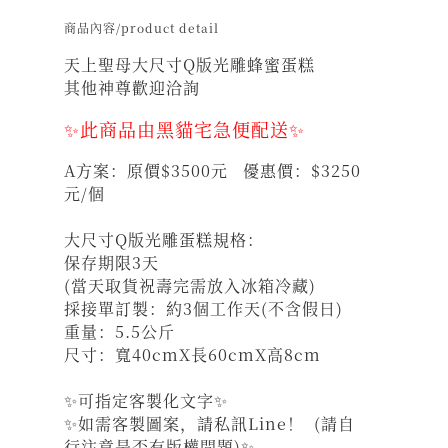
商品內容/product detail
天上聖母大尺寸Q版光雕蜂蜜蛋糕
其他神尊歡迎洽詢
✨此商品由黑貓宅急便配送✨
A方案：原價$3500元 優惠價：$3250
元/個
大尺寸Q版光雕蛋糕規格：
保存期限3天
(當天取貨祝壽完需放入冰箱冷藏)
採接單訂製：約3個工作天(不含假日)
重量：5.5公斤
尺寸：寬40cmX長60cmX高8cm
✨可指定客製化文字✨
✨如需客製圖案，請私訊Line！ (請自
行注意是否有版權問題)✨