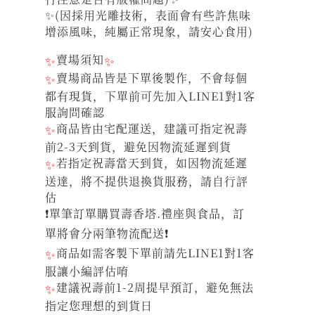
✨(因採用光雕技術，表面會有些許焦味
增添風味，純屬正常現象，請安心食用)
✨
賣場須知
✨
✨
賣場商品皆是下單後製作，不會每個
都有現貨，下單前可先加入LINE1對1客
服詢問確認
✨
商品皆由宅配運送，建議可指定祝壽
前2-3天到貨，避免因物流延遲到貨
✨
若指定祝壽當天到貨，如因物流延遲
送達，將不提供退換貨服務，請自行評
估
❗單筆訂單購買壽香塔.禮座與食品，訂
單將會分兩筆物流配送❗
✨
商品如需客製下單前請先LINE1對1客
服讓小編評估唷
✨
建議祝壽前1-2周提早預訂，避免無法
指定您理想的到貨日