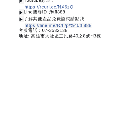
▶
Youtube頻道：
https://reurl.cc/NX6zQ
▶
Line搜尋ID @tfl888
▶
了解其他產品免費諮詢請點我
https://line.me/R/ti/p/%40tfl888
客服電話：07-3532138
地址: 高雄市大社區三民路40之8號~B棟
祝壽
宴王器具
宴王用品
大台南宴王用品
伍彩點心
宴王配件
老食說宴王點心
老食說祝壽點心
伍彩宴王
竹軒祝壽餅
伍彩宴王配件
天香點心
高雄廟會宴王點心
彰化伍彩
宴王藝品批發工廠
擺宴點心
擺宴用品
客製化蜂蜜蛋糕
拜拜蜂蜜蛋糕
祝壽用蜂蜜蛋糕
神明祝壽
36
72
108
祝壽點心宴
點心
點心
點心
點心宴
山珍海味
十二菜碗
五色豆
五行豆
招財五行豆
神明聖誕
點心祀宴
大菜宴王
精緻點心宴
大盛擺宴點心
竹軒壽桃麵
伍彩宴王批發
大台南風水宴王
點心優惠套組
點心宴價錢
壽桃塔
壽桃
排宴物品
祝壽宴
祀宴祝壽藝品
批發價
點心
宴價錢
顯真懿坊排宴
宴王大菜
專業排宴
拜拜點心
拜拜藝品批發
架子
萬壽無疆盤
五格架
六格架
三格架
糖塔
五秀糖塔
七秀糖塔
敬神蠟燭
壽桃壽麵
竹軒壽麵
伍彩宴王配件用品批發
宴王餐、硬宴、軟
108
宴、宴王料理、宴王餐果饌、宴王宴、宴王點心、宴王餐
道點心、宴王
餐設
計、祀宴、迎神擺宴、神明壽誕、神明壽宴、中元普渡、宮廟建醮、普渡組
合套
餐、神明壽宴套餐、廟會擺宴、普渡法會拜桌