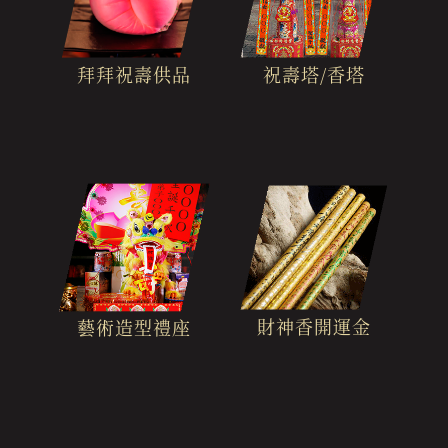
拜拜祝壽供品
祝壽塔/香塔
財神香開運金
藝術造型禮座