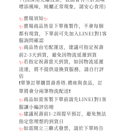
增添風味，純屬正常現象，請安心食用)
✨
賣場須知
✨
✨
賣場商品皆是下單後製作，不會每個
都有現貨，下單前可先加入LINE1對1客
服詢問確認
✨
商品皆由宅配運送，建議可指定祝壽
前2-3天到貨，避免因物流延遲到貨
✨
若指定祝壽當天到貨，如因物流延遲
送達，將不提供退換貨服務，請自行評
估
❗單筆訂單購買壽香塔.禮座與食品，訂
單將會分兩筆物流配送❗
✨
商品如需客製下單前請先LINE1對1客
服讓小編評估唷
✨
建議祝壽前1-2周提早預訂，避免無法
指定您理想的到貨日
✨
如需開立三聯式發票，請於下單時告