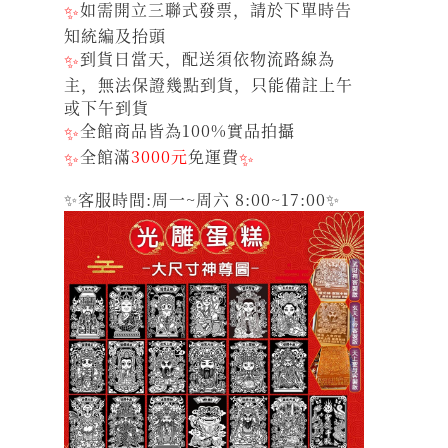
✨
如需開立三聯式發票，請於下單時告
知統編及抬頭
✨
到貨日當天，配送須依物流路線為
主，無法保證幾點到貨，只能備註上午
或下午到貨
✨
全館商品皆為100%實品拍攝
✨
全館滿
3000元
免運費
✨
✨客服時間:周一~周六 8:00~17:00✨