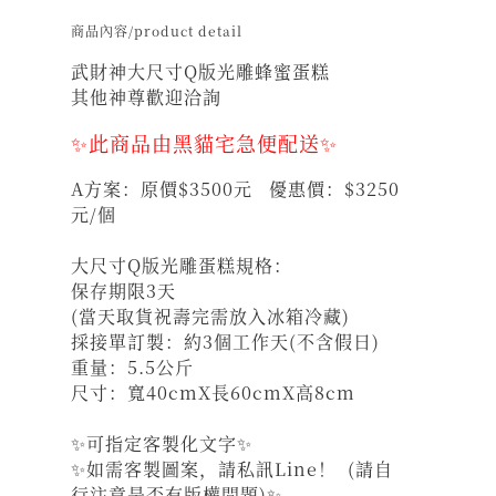
商品內容/product detail
武財神大尺寸Q版光雕蜂蜜蛋糕
其他神尊歡迎洽詢
✨此商品由黑貓宅急便配送✨
A方案：原價$3500元 優惠價：$3250
元/個
大尺寸Q版光雕蛋糕規格：
保存期限3天
(當天取貨祝壽完需放入冰箱冷藏)
採接單訂製：約3個工作天(不含假日)
重量：5.5公斤
尺寸：寬40cmX長60cmX高8cm
✨可指定客製化文字✨
✨如需客製圖案，請私訊Line！ (請自
行注意是否有版權問題)✨