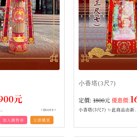
小香塔(3尺7)
900元
1
定價:
1800
元
優惠價:
.
小香塔(3尺7) ✨此商品由新..
<more>
加入購物車
立即購買