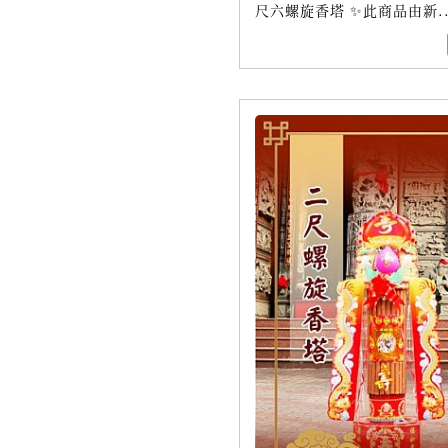
尺六螺旋香塔 ✨此商品由新..