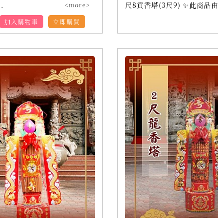
.
尺8貢香塔(3尺9) ✨此商品由.
<more>
加入購物車
立即購買