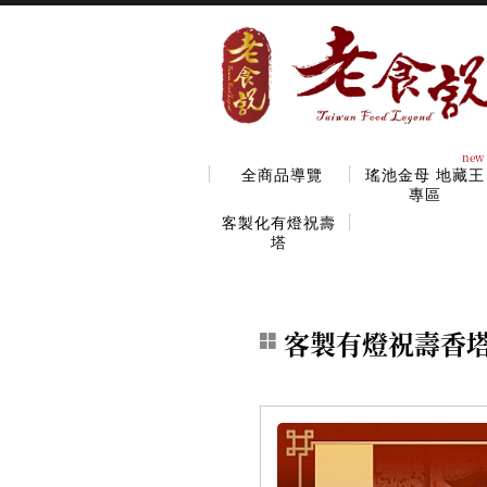
new
全商品導覽
瑤池金母 地藏王
專區
客製化有燈祝壽
塔
客製有燈祝壽香