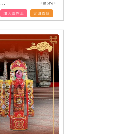
..
<more>
加入購物車
立即購買