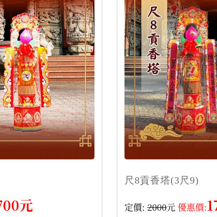
尺8貢香塔(3尺9)
700元
1
定價:
2000
元
優惠價: