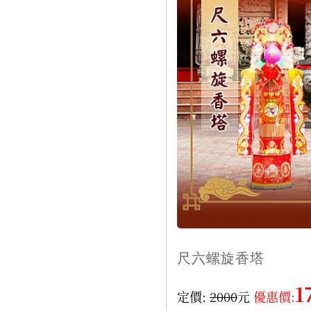
尺六螺旋香塔
1
定價:
2000
元
優惠價: