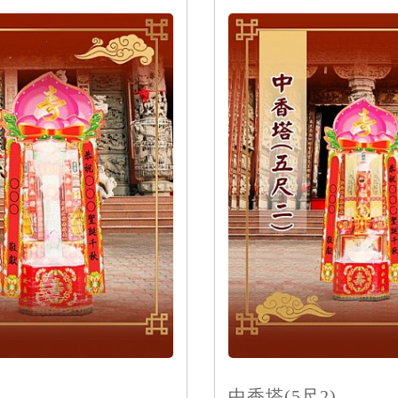
中香塔(5尺2)