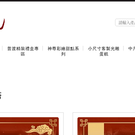
普渡精裝禮盒專
神尊彩繪甜點系
小尺寸客製光雕
中
區
列
蛋糕
塔