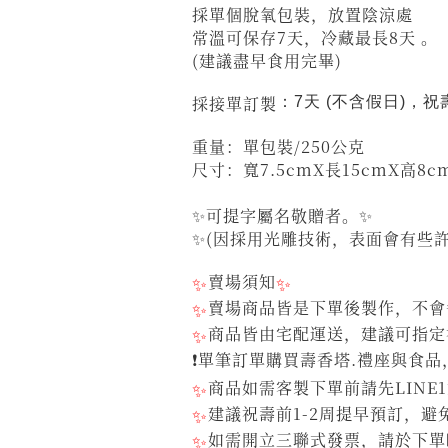
採單個脫氧包裝，放置陰涼處
常溫可保存7天，冷藏最長8天 。
(建議盡早食用完畢)
採接單訂製
：7天 (不含假日)，
重量：單包裝/250公克
尺寸：寬7.5cmX長15cmX高8c
✨可提字屬名敬贈者。✨
✨(因採用光雕技術，表面會有些
✨
賣場須知
✨
✨
賣場商品皆是下單後製作，不會每
✨
商品皆由宅配運送，建議可指定
❗單筆訂單購買壽香塔.禮座與食品
✨
商品如需客製下單前請先LINE
✨
建議祝壽前1-2周提早預訂，
✨
如需開立三聯式發票，請於下單