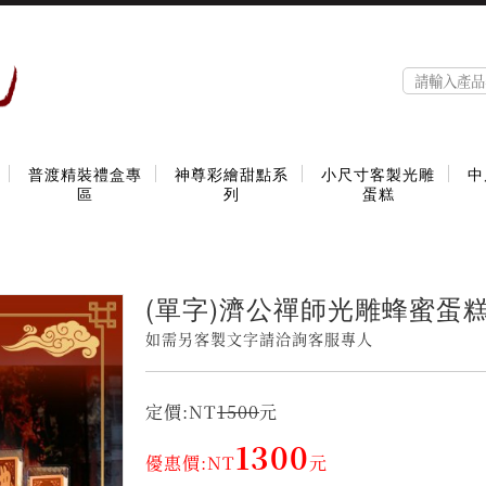
普渡精裝禮盒專
神尊彩繪甜點系
小尺寸客製光雕
中
區
列
蛋糕
(單字)濟公禪師光雕蜂蜜蛋
如需另客製文字請洽詢客服專人
定價:NT
1500
元
1300
優惠價:NT
元