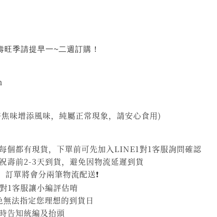
祝壽旺季請提早一~二週訂購！
m
許焦味增添風味，純屬正常現象，請安心食用)
個都有現貨，下單前可先加入LINE1對1客服詢問確認
祝壽前2-3天到貨，避免因物流延遲到貨
，訂單將會分兩筆物流配送❗
1對1客服讓小編評估唷
避免無法指定您理想的到貨日
時告知統編及抬頭