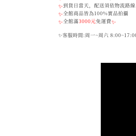
✨
到貨日當天，配送須依物流路線
✨
全館商品皆為100%實品拍攝
✨
全館滿
3000元
免運費
✨
✨客服時間:周一~周六 8:00~17:0