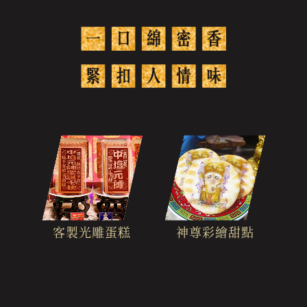
客製光雕蛋糕
神尊彩繪甜點