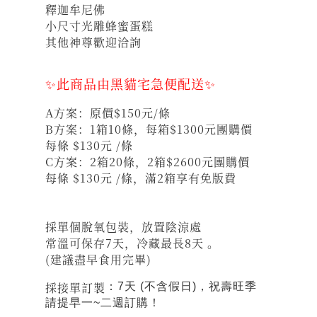
釋迦牟尼佛
小尺寸光雕蜂蜜蛋糕
其他神尊歡迎洽詢
✨此商品由黑貓宅急便配送✨
A方案：原價$150元/條
B方案：1箱10條，每箱$1300元團購價
每條 $130元 /條
C方案：2箱20條，2箱$2600元團購價
每條 $130元 /條，滿2箱享有免版費
採單個脫氧包裝，放置陰涼處
常溫可保存7天，冷藏最長8天 。
(建議盡早食用完畢)
採接單訂製
：7天 (不含假日)，祝壽旺季
請提早一~二週訂購！