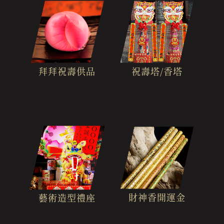
拜拜祝壽供品
祝壽塔/香塔
財神香開運金
藝術造型禮座