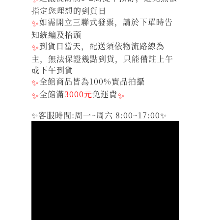
指定您理想的到貨日
✨
如需開立三聯式發票，請於下單時告
知統編及抬頭
✨
到貨日當天，配送須依物流路線為
主，無法保證幾點到貨，只能備註上午
或下午到貨
✨
全館商品皆為100%實品拍攝
✨
全館滿
3000元
免運費
✨
✨客服時間:周一~周六 8:00~17:00✨