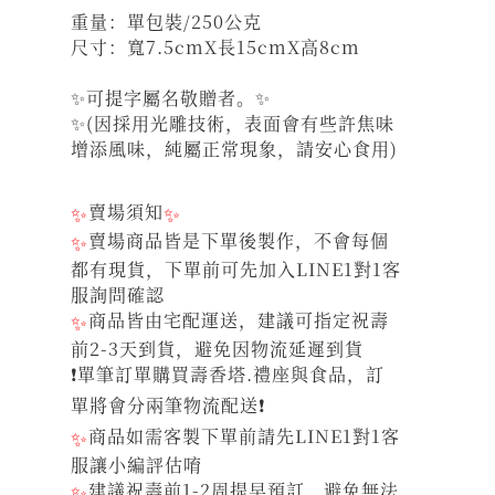
重量：單包裝/250公克
尺寸：寬7.5cmX長15cmX高8cm
✨可提字屬名敬贈者。✨
✨(因採用光雕技術，表面會有些許焦味
增添風味，純屬正常現象，請安心食用)
✨
賣場須知
✨
✨
賣場商品皆是下單後製作，不會每個
都有現貨，下單前可先加入LINE1對1客
服詢問確認
✨
商品皆由宅配運送，建議可指定祝壽
前2-3天到貨，避免因物流延遲到貨
❗單筆訂單購買壽香塔.禮座與食品，訂
單將會分兩筆物流配送❗
✨
商品如需客製下單前請先LINE1對1客
服讓小編評估唷
✨
建議祝壽前1-2周提早預訂，避免無法