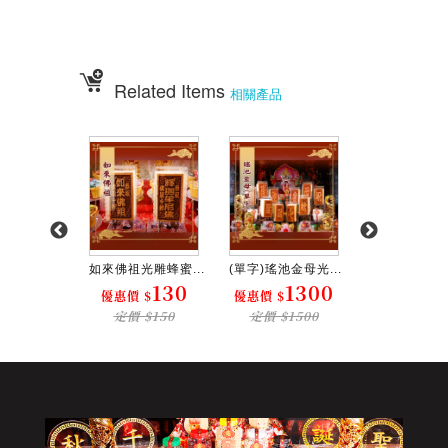
神明壽宴
、中元普渡、宮廟建醮、普渡組合套餐、神明壽宴套餐、廟會
Related Items
相關產品
光雕蜂蜜...
如來佛祖光雕蜂蜜...
(單字)瑤池金母光...
范府千歲光雕蜂
130
130
1300
1
 $
優惠價 $
優惠價 $
優惠價 $
$150
定價 $150
定價 $1500
定價 $15