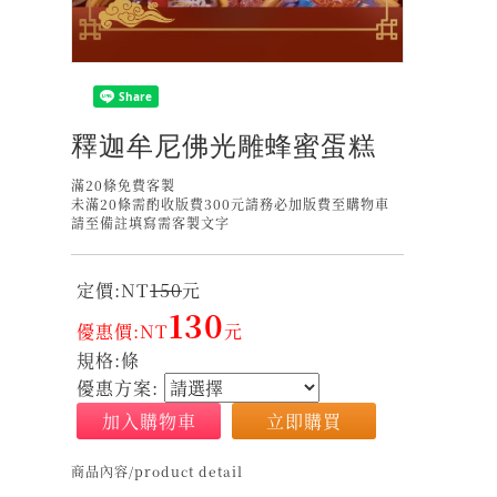
釋迦牟尼佛光雕蜂蜜蛋糕
滿20條免費客製
未滿20條需酌收版費300元請務必加版費至購物車
請至備註填寫需客製文字
定價:NT
150
元
130
優惠價:NT
元
規格:條
優惠方案:
加入購物車
立即購買
商品內容/product detail