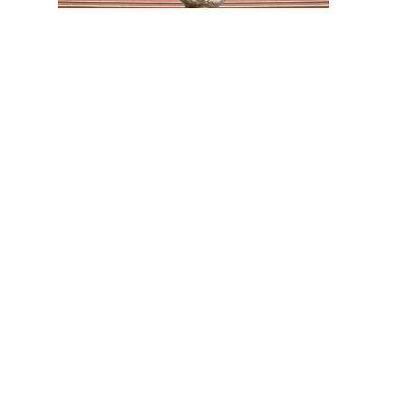
祝壽 宴王器具 宴王用品 大台南宴王用品 伍彩點心 宴王配件
老食說宴王點心 老食說祝壽點心 伍彩宴王 竹軒祝壽餅 伍彩宴王配件
天香點心 高雄廟會宴王點心 彰化伍彩 宴王藝品批發工廠 擺宴點心
擺宴用品 客製化蜂蜜蛋糕 拜拜蜂蜜蛋糕 祝壽用蜂蜜蛋糕 神明祝壽
祝壽點心宴 36點心 72點心 108點心 點心宴 山珍海味 十二菜碗
五色豆 五行豆 招財五行豆 神明聖誕 點心祀宴 大菜宴王 精緻點心宴
大盛擺宴點心 竹軒壽桃麵 伍彩宴王批發 大台南風水宴王 點心優惠套組
點心宴價錢 壽桃塔 壽桃 排宴物品 祝壽宴 祀宴祝壽藝品 批發價 點心宴
價錢
顯真懿坊排宴 宴王大菜 專業排宴 拜拜點心 拜拜藝品批發 架子 萬壽無
疆盤
五格架 六格架 三格架 糖塔 五秀糖塔 七秀糖塔 敬神蠟燭 壽桃壽麵 竹
軒壽麵
伍彩宴王配件用品批發 宴王餐、硬宴、軟宴、宴王料理、宴王餐果饌、宴
王宴、
宴王點心、宴王餐108道點心、宴王餐設計、祀宴、迎神擺宴、神明壽誕、